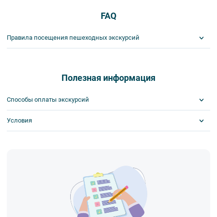
FAQ
Правила посещения пешеходных экскурсий
Важнейшим приоритетом в нашей работе является обеспечение
вашей безопасности и комфорта в ходе проведения экскурсий и
туров. Поэтому, пожалуйста, ознакомьтесь с правилами,
Полезная информация
соблюдение которых сделает ваш отдых приятным, комфортным
и безопасным.
Способы оплаты экскурсий
1. На пешеходных экскурсиях запрещается употреблять пищу
и напитки за исключением бутилированной воды, категорически
Условия
Visa
запрещается употреблять алкоголь.
MasterCard
2. Пожалуйста, будьте вежливы по отношению друг к другу:
Сбербанк
Получайте билеты удаленно или в офисе
не разговаривайте громко, не мешайте другим пассажирам и, по
Наличными
Оплата онлайн или в офисе
возможности, воздержитесь от использования мобильных
Скидка по клубной карте
устройств во время экскурсии.
Поддержка круглосуточно
3. Пожалуйста, бережно относитесь к экскурсионному
оборудованию, предоставляемому туроператором. В случае
порчи оборудования материальную ответственность за неё
несёт экскурсант.
4. Ответственность за несовершеннолетних участников