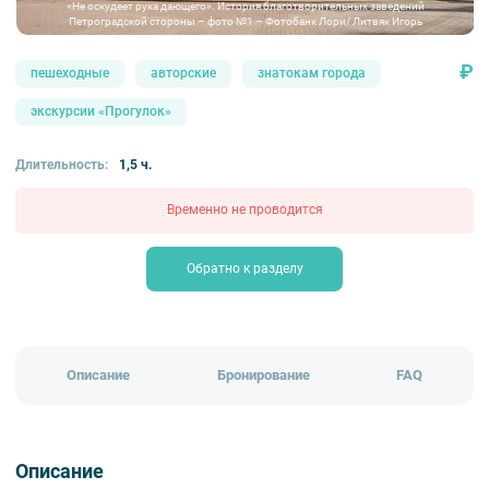
«Не оскудеет рука дающего». История благотворительных заведений
Петроградской стороны – фото №1 – Фотобанк Лори/ Литвяк Игорь
₽
пешеходные
авторские
знатокам города
экскурсии «Прогулок»
Длительность:
1,5 ч.
Временно не проводится
Обратно к разделу
Описание
Бронирование
FAQ
Описание