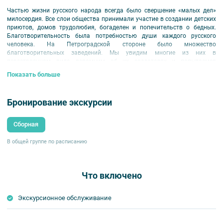
Частью жизни русского народа всегда было свершение «малых дел»
милосердия. Все слои общества принимали участие в создании детских
приютов, домов трудолюбия, богаделен и попечительств о бедных.
Благотворительность была потребностью души каждого русского
человека. На Петроградской стороне было множество
благотворительных заведений. Мы увидим многие из них в
перестроенном виде, вспомним об их создателях и попытаемся
ответить на вопрос: для чего человеку необходимо сострадание к
Показать больше
ближнему?
Бронирование экскурсии
Сборная
В общей группе по расписанию
Что включено
Экскурсионное обслуживание