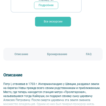
Подробнее
Длительность:
2 ч.
Временно не проводится
Все экскурсии
Обратно к разделу
Описание
Бронирование
FAQ
Описание
Петр I, отвоевав в 1703 г. Ингерманландию у Швеции, раздавал земли
на берегах Невы прежде всего своим родственникам и приближенным.
Место, где теперь находится станция метро «Пролетарская»,
называвшееся тогда Кайкуши, он подарил своему сыну царевичу
Алексею Петровичу. После смерти царевича эта земля сменила
множество владельцев. Одним из них был генерал-прокурор князь