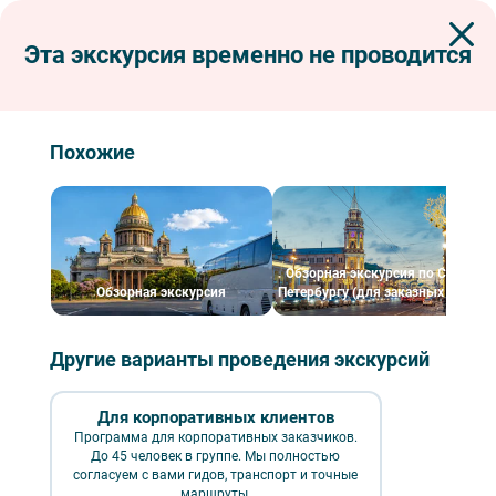
Эта экскурсия временно не проводится
Экскурсии по Петербургу
Пешеходные экскурсии
Александровское
Александровское
Похожие
Обзорная экскурсия по Санкт-
Обзорная экскурсия
Петербургу (для заказных групп)
Другие варианты проведения экскурсий
Для корпоративных клиентов
Александровское – фото №4 – Фотобанк Лори/ Кекяляйнен Андрей
Программа для корпоративных заказчиков.
До 45 человек в группе. Мы полностью
₽
согласуем с вами гидов, транспорт и точные
пешеходные
обзорные
маршруты.