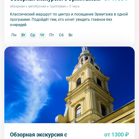
обзорная
автобусная
групповая
3 часа
Классический маршрут по центру и посещение Эрмитажа в одной
программе. Подойдёт тем, кто хочет увидеть главное без
очередей.
Пн
Вт
Ср
Чт
Пт
Сб
Вс
Обзорная экскурсия с
от 1300 ₽