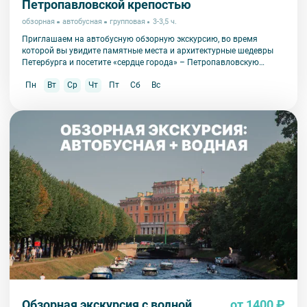
Петропавловской крепостью
обзорная
автобусная
групповая
3-3,5 ч.
Приглашаем на автобусную обзорную экскурсию, во время
которой вы увидите памятные места и архитектурные шедевры
Петербурга и посетите «сердце города» – Петропавловскую
крепость.
Пн
Вт
Ср
Чт
Пт
Сб
Вс
Обзорная экскурсия с водной
от 1400 ₽