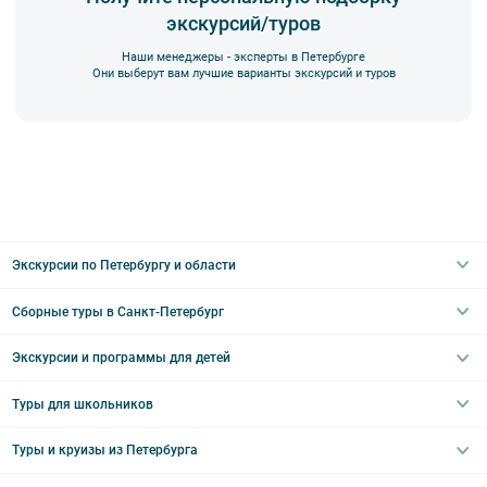
экскурсий/туров
Наши менеджеры - эксперты в Петербурге
Они выберут вам лучшие варианты экскурсий и туров
Экскурсии по Петербургу и области
Сборные туры в Санкт-Петербург
Автобусные
Интерьерные
Экскурсии и программы для детей
Туры в Санкт-Петербург на выходные
Пешеходные
Туры в Санкт-Петербург на 2 дня
Туры для школьников
Необычные
Классические экскурсии
Туры на 3 дня
Водные
Загородные экскурсии
Туры и круизы из Петербурга
Туры на 5 дней
Школьные туры по России из Петербурга
Эрмитаж
Праздничные выезды и тематические экскурсии