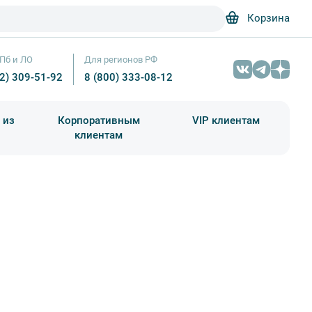
Корзина
Пб и ЛО
Для регионов РФ
12) 309-51-92
8 (800) 333-08-12
 из
Корпоративным
VIP клиентам
клиентам
школа)
чания учебного года
Абонементы на экскурсии