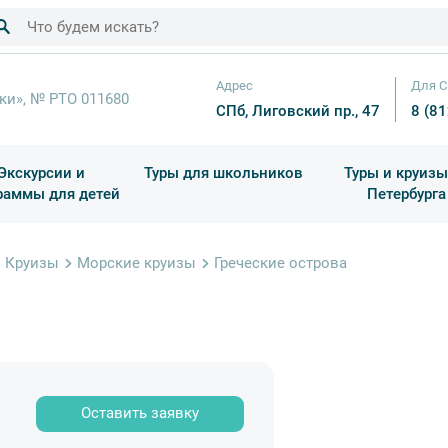
Адрес
Для С
ки», № РТО 011680
СПб, Лиговский пр., 47
8 (8
Экскурсии и
Туры для школьников
Туры и круизы
раммы для детей
Петербурга
ков
раздничные выезды и тематические экскурсии
Квесты/Интерактивы
Для 4 класса (Начальная 
Праздник окон
Круизы
Морские круизы
Греческие острова
Оставить заявку