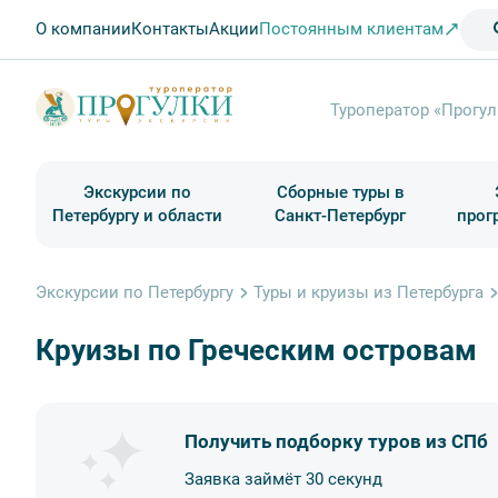
О компании
Контакты
Акции
Постоянным клиентам
Туроператор «Прогул
Экскурсии по
Сборные туры в
Петербургу и области
Санкт-Петербург
прог
Туры в Санкт-Петербург на выходные
Классические экскурсии
Школьные туры по России из Петербурга
Экскурсии для групп и индив. гостей
Загородные экскурсии
Музеи и общественные учреждения
Туры в Санкт-Петербург на 2 дня
Туры в Санкт-Петербург для школьни
П
Экскурсии по Петербургу
Туры и круизы из Петербурга
Круизы по Греческим островам
Получить подборку туров из СПб
Заявка займёт 30 секунд