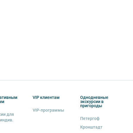
ативным
VIP клиентам
Однодневные
ам
экскурсии в
пригороды
VIP-программы
сии для
Петергоф
 индив.
Кронштадт