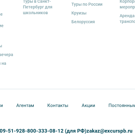
Туры в Санкт-
Корпор
Туры по России
Петербург для
меропр
школьников
Круизы
ые
Аренда
трансп
Белоруссия
ие
ы
вечера
 на
ти
Агентам
Контакты
Акции
Постоянным
309-51-92
8-800-333-08-12 (для РФ)
zakaz@excurspb.ru