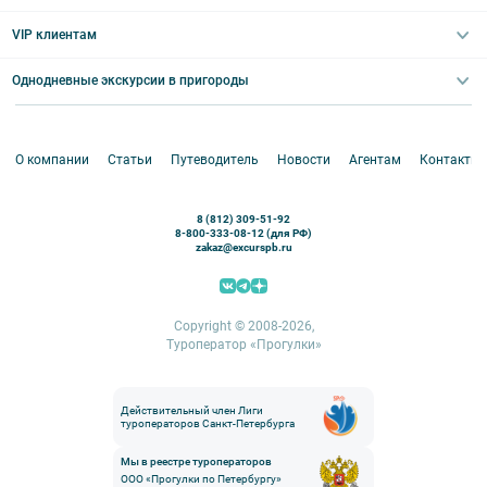
Великий Новгород
Выпускные вечера
Туры по Северо-Западу
VIP клиентам
Экскурсии для групп и индив. гостей
Абонементы на экскурсии
Туры по России
Корпоративные мероприятия
Однодневные экскурсии в пригороды
Круизы
VIP-программы
Аренда водного транспорта
Белоруссия
Петергоф
О компании
Статьи
Путеводитель
Новости
Агентам
Контакты
Кронштадт
Павловск
8 (812) 309-51-92
Ораниенбаум
8-800-333-08-12 (для РФ)
zakaz@excurspb.ru
Гатчина
Пушкин (Царское село)
Выборг
Copyright © 2008-2026,
Туроператор «Прогулки»
Действительный член Лиги
туроператоров Санкт-Петербурга
Мы в реестре туроператоров
ООО «Прогулки по Петербургу»