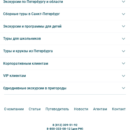
Экскурсии по Петербургу и области
Сборные туры в Санкт-Петербург
Автобусные
Интерьерные
Экскурсии и программы для детей
Туры в Санкт-Петербург на выходные
Пешеходные
Туры в Санкт-Петербург на 2 дня
Туры для школьников
Необычные
Классические экскурсии
Туры на 3 дня
Водные
Загородные экскурсии
Туры и круизы из Петербурга
Туры на 5 дней
Школьные туры по России из Петербурга
Эрмитаж
Праздничные выезды и тематические экскурсии
Туры со свободными днями
Туры в Санкт-Петербург для школьников
Корпоративным клиентам
Ночные групповые экскурсии
Квесты/Интерактивы
Великий Новгород
Выпускные вечера
Туры по Северо-Западу
VIP клиентам
Экскурсии для групп и индив. гостей
Абонементы на экскурсии
Туры по России
Корпоративные мероприятия
Однодневные экскурсии в пригороды
Круизы
VIP-программы
Аренда водного транспорта
Белоруссия
Петергоф
О компании
Статьи
Путеводитель
Новости
Агентам
Контакты
Кронштадт
Павловск
8 (812) 309-51-92
Ораниенбаум
8-800-333-08-12 (для РФ)