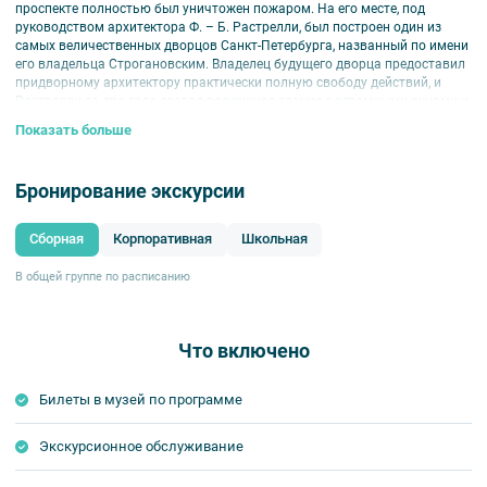
проспекте полностью был уничтожен пожаром. На его месте, под
руководством архитектора Ф. – Б. Растрелли, был построен один из
самых величественных дворцов Санкт-Петербурга, названный по имени
его владельца Строгановским. Владелец будущего дворца предоставил
придворному архитектору практически полную свободу действий, и
Растрелли за два года создал роскошное здание с огромными окнами и
лепниной на фасаде, в котором было пятьдесят комнат, большой зал и
Показать больше
галерея, заставленная скульптурами и увешанная высокими зеркалами.
Сегодня Строгановский дворец — это филиал Русского музея, который
Бронирование экскурсии
не составляет труда посетить любому желающему.
«Прогулки» приглашают посетить экскурсию во дворец, во время
которой вы сможете осмотреть отреставрированные интерьеры
Сборная
Корпоративная
Школьная
старинного особняка и послушать интересный рассказ экскурсовода об
истории здания и его владельцах.
В общей группе по расписанию
Внимание!
Срок аннуляции билетов для данной экскурсии — не позднее чем
за 3 дня до мероприятия.
Что включено
В составе экскурсионного маршрута возможны изменения, так
как некоторые интерьеры могут быть недоступны по решению
Билеты в музей по программе
руководства объекта.
Экскурсионное обслуживание