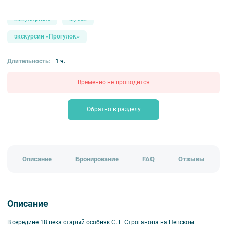
от 1800 ₽
дворцы и особняки
знатокам города
популярные
музеи
экскурсии «Прогулок»
Длительность:
1 ч.
Временно не проводится
Обратно к разделу
Описание
Бронирование
FAQ
Отзывы
Описание
В середине 18 века старый особняк С. Г. Строганова на Невском