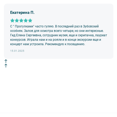
9. На ряд экскурсий туроператор предоставляет в аренду
аудиооборудование. Ответственность за сохранность
оборудования во время проведения экскурсионной программы
Екатерина П.
возлагается на экскурсанта. В случае утери или порчи
оборудования экскурсант обязан возместить полную стоимость
комплекта в размере 5500 руб. 00 коп.
С " Прогулками" часто гуляю. В последний раз в Зубовский
Внимание! В составе экскурсионного маршрута возможны
особняк. Залов для осмотра всего четыре, но они интересные.
изменения, так как некоторые интерьеры могут быть
Гид Елена Сергеевна, сотрудник музея, еще и скрипачка, лауреат
недоступны по решению руководства объекта.
конкурсов. Играла нам и на рояле и в конце экскурсии еще и
концерт нам устроила. Рекомендую к посещению.
15.01.2025