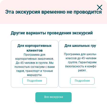
Эта экскурсия временно не проводится
Экскурсии по Петербургу
Интерьерные экскурсии
Дворцы и особняки
Строгановский дворец
Строгановский дворец
Другие варианты проведения экскурсий
Для корпоративных
Для школьных групп
клиентов
Программа для школьных
Программа для
классов до 45 человек в
корпоративных заказчиков.
группе. Гарантируем
До 45 человек в группе. Мы
безопасность и комфорт
полностью согласуем с вами
ребят.
гидов, транспорт и точные
маршруты.
Подробнее
Подробнее
Строгановский дворец — Фото № 4 — Фотобанк Лори / Яков
Филимонов
Все экскурсии