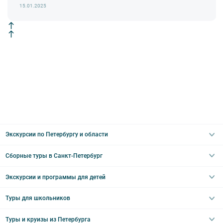
недоступны по решению руководства объекта.
15.01.2025
Экскурсии по Петербургу и области
Сборные туры в Санкт-Петербург
Автобусные
Интерьерные
Экскурсии и программы для детей
Туры в Санкт-Петербург на выходные
Пешеходные
Туры в Санкт-Петербург на 2 дня
Туры для школьников
Необычные
Классические экскурсии
Туры на 3 дня
Водные
Загородные экскурсии
Туры и круизы из Петербурга