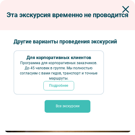
Эта экскурсия временно не проводится
Экскурсии по Петербургу
Интерьерные экскурсии
Музеи
Русский Музей. Искусство Древней Руси XII–XIV веков
Русский Музей. Искусство Древней Руси
Другие варианты проведения экскурсий
XII–XIV веков
Для корпоративных клиентов
Программа для корпоративных заказчиков.
До 45 человек в группе. Мы полностью
согласуем с вами гидов, транспорт и точные
маршруты.
Подробнее
Все экскурсии
Русский Музей. Искусство Древней Руси XII–XIV веков — Фото № 3 —
Фотобанк Лори / Литвяк Игорь