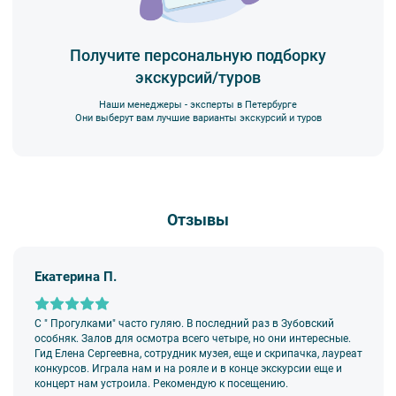
5. Ответственность за несовершеннолетних участников
экскурсии несёт взрослый сопровождающий. Пожалуйста,
заранее объясните ребенку правила поведения на экскурсии.
Получите персональную подборку
экскурсий/туров
6. В авторских интерьерных экскурсиях предусмотрено
возрастное ограничение 6+.
Наши менеджеры - эксперты в Петербурге
7. Пожалуйста, не опаздывайте к моменту начала экскурсии.
Они выберут вам лучшие варианты экскурсий и туров
8. Турфирма имеет право изменить программу экскурсии или
отменить экскурсию полностью в связи с неблагоприятными
погодными условиями: снегопадами, ливнями, наводнениями,
низкими или высокими температурами и прочими форс-
мажорными обстоятельствами; а также, если экскурсионная
Отзывы
программа отменяется по инициативе экскурсионного объекта.
В случае отмены экскурсии все денежные средства
возвращаются клиенту в полном объеме.
Екатерина П.
9. На ряд экскурсий туроператор предоставляет в аренду
аудиооборудование. Ответственность за сохранность
оборудования во время проведения экскурсионной программы
возлагается на экскурсанта. В случае утери или порчи
С " Прогулками" часто гуляю. В последний раз в Зубовский
оборудования экскурсант обязан возместить полную стоимость
особняк. Залов для осмотра всего четыре, но они интересные.
комплекта в размере 5500 руб. 00 коп.
Гид Елена Сергеевна, сотрудник музея, еще и скрипачка, лауреат
конкурсов. Играла нам и на рояле и в конце экскурсии еще и
Внимание! В составе экскурсионного маршрута возможны
концерт нам устроила. Рекомендую к посещению.
изменения, так как некоторые интерьеры могут быть