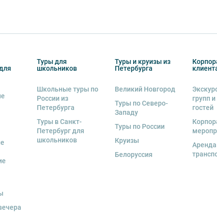
Туры для
Туры и круизы из
Корпор
для
школьников
Петербурга
клиент
Школьные туры по
Великий Новгород
Экскур
ие
России из
групп и
Туры по Северо-
Петербурга
гостей
Западу
Туры в Санкт-
Корпор
Туры по России
Петербург для
меропр
школьников
Круизы
ые
Аренда
трансп
Белоруссия
ие
ы
вечера