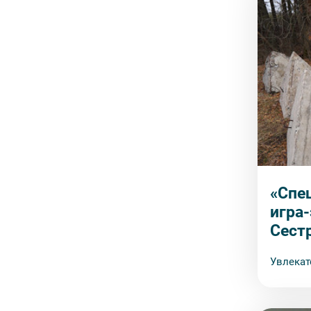
«Спе
игра
Сест
Увлекат