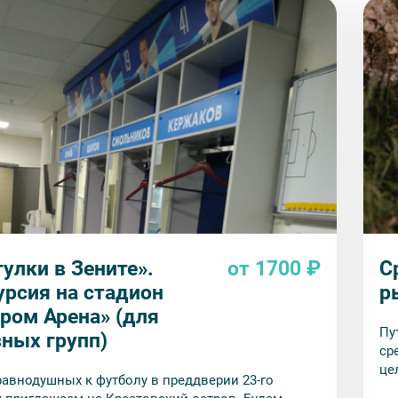
улки в Зените».
от 1700 ₽
С
урсия на стадион
р
пром Арена» (для
Пу
зных групп)
сред
це
равнодушных к футболу в преддверии 23-го