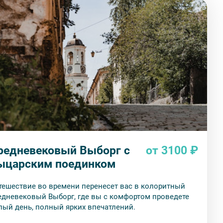
редневековый Выборг с
от 3100 ₽
ыцарским поединком
тешествие во времени перенесет вас в колоритный
невековый Выборг, где вы с комфортом проведете
лый день, полный ярких впечатлений.