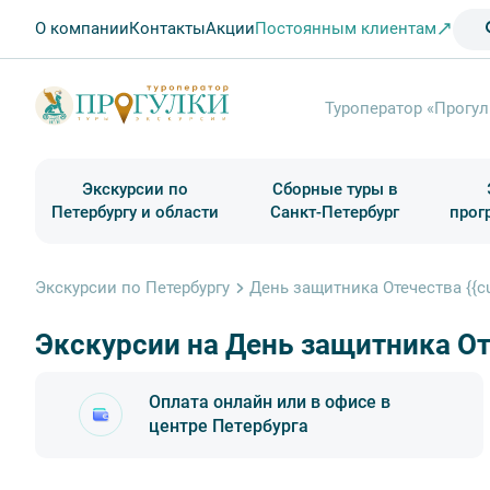
О компании
Контакты
Акции
Постоянным клиентам
Туроператор «Прогул
Экскурсии по
Сборные туры в
Петербургу и области
Санкт-Петербург
прог
Туры в Санкт-Петербург на выходные
Классические экскурсии
Школьные туры по России из Петербурга
Экскурсии для групп и индив. гостей
Загородные экскурсии
Музеи и общественные учреждения
Туры в Санкт-Петербург на 2 дня
Туры в Санкт-Петербург для школьни
П
Экскурсии по Петербургу
День защитника Отечества {{cur
Экскурсии на День защитника От
Оплата онлайн или в офисе в
центре Петербурга