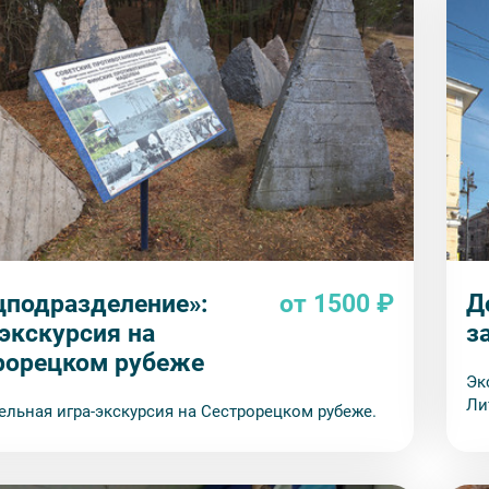
цподразделение»:
от 1500 ₽
Д
-экскурсия на
з
рорецком рубеже
Эк
Ли
ельная игра-экскурсия на Сестрорецком рубеже.