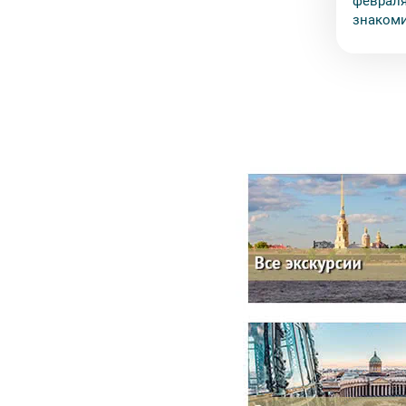
февраля
знакоми
Петербу