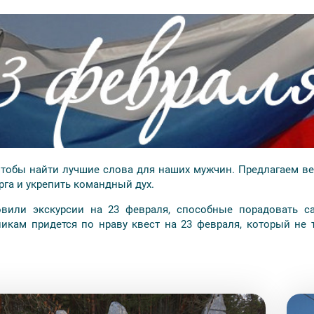
надёжный безопасный платёжный шлюз по технологии 3D-Secur
исе по адресу м. «Площадь Восстания»,Лиговский пр., 47, офис
 или в офис. Наш курьер подъедет в удобное для вас место в
ии заранее.
чтобы найти лучшие слова для наших мужчин. Предлагаем в
рга и укрепить командный дух.
вили экскурсии на 23 февраля, способные порадовать с
кам придется по нраву квест на 23 февраля, который не 