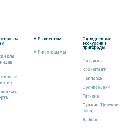
ативным
VIP клиентам
Однодневные
ам
экскурсии в
пригороды
VIP-программы
сии для
Петергоф
 индив.
Кронштадт
ативные
Павловск
иятия
Ораниенбаум
 водного
Гатчина
орта
Пушкин (Царское
село)
Выборг