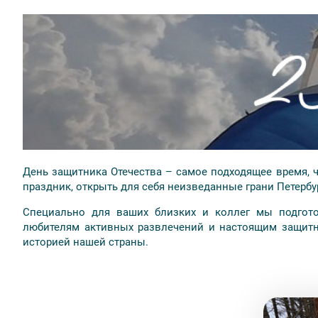
Онлайн с помощью карт VISA, MasterCard, МИР (
Яндекс.Деньги
Наличными или картой VISA, MasterCard, МИР в оф
Вы можете заказать доставку билетов себе домой
доставки согласовываются с менеджером компан
День защитника Отечества – самое подходящее время, 
праздник, открыть для себя неизведанные грани Петербу
Специально для ваших близких и коллег мы подгото
любителям активных развлечений и настоящим защитни
историей нашей страны.