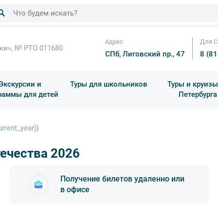
Адрес
Для С
ки», № РТО 011680
СПб, Лиговский пр., 47
8 (8
Экскурсии и
Туры для школьников
Туры и круизы
раммы для детей
Петербурга
ков
раздничные выезды и тематические экскурсии
Квесты/Интерактивы
Для 4 класса (Начальная 
Праздник окон
rent_year}}
ечества 2026
Получение билетов удаленно или
в офисе