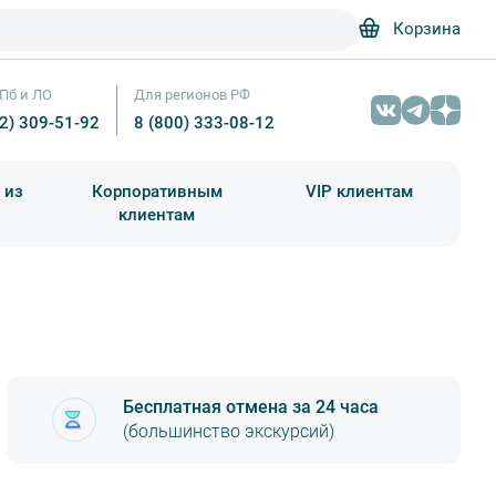
Корзина
Пб и ЛО
Для регионов РФ
12) 309-51-92
8 (800) 333-08-12
 из
Корпоративным
VIP клиентам
клиентам
школа)
чания учебного года
Абонементы на экскурсии
Бесплатная отмена за 24 часа
(большинство экскурсий)