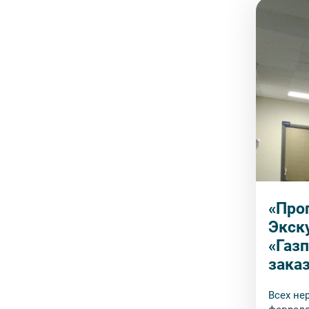
«Прог
Экск
«Газ
зака
Всех не