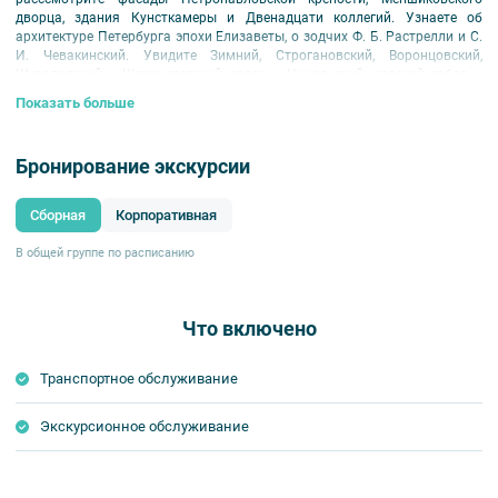
дворца, здания Кунсткамеры и Двенадцати коллегий. Узнаете об
архитектуре Петербурга эпохи Елизаветы, о зодчих Ф. Б. Растрелли и С.
И. Чевакинский. Увидите Зимний, Строгановский, Воронцовский,
Шуваловский и Шереметевский дворцы, Никольский морской собор и
Смольный монастырь.
Показать больше
Бронирование экскурсии
Сборная
Корпоративная
В общей группе по расписанию
Что включено
Транспортное обслуживание
Экскурсионное обслуживание