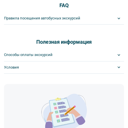
FAQ
Правила посещения автобусных экскурсий
ВНИМАНИЕ! Туроператор оставляет за собой право вносить
изменения в программу туристского продукта без уменьшения
общего объема и качества услуг. Время отъезда на экскурсии
Полезная информация
может быть изменено на более раннее или более позднее.
Важнейшим приоритетом в нашей работе является обеспечение
Способы оплаты экскурсий
вашей безопасности и комфорта в ходе проведения экскурсий и
туров. Поэтому, пожалуйста, ознакомьтесь с правилами,
Условия
Visa
соблюдение которых сделает ваш отдых приятным, комфортным
MasterCard
и безопасным.
Сбербанк
Получайте билеты удаленно или в офисе
1. Во время проведения автобусных экскурсий в транспорте
Наличными
Оплата онлайн или в офисе
запрещается:
Поддержка круглосуточно
- употреблять пищу и напитки за исключением бутилированной
Билеты выкупаются заранее
воды,
- употреблять алкоголь,
- перемещаться по салону во время движения автобуса,
- провозить предметы, имеющие резкий запах,
- провозить острые, колющие и режущие предметы,
- курить,
- мусорить.