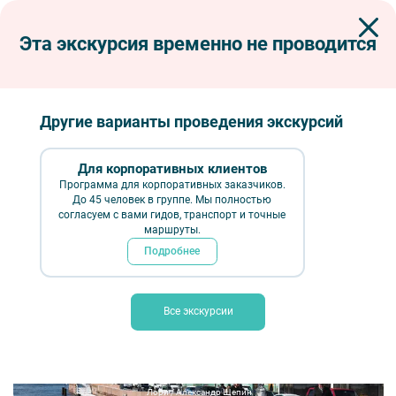
Эта экскурсия временно не проводится
Экскурсии по Петербургу
Автобусные экскурсии
Автобусные тематические
Петровское барокко. Расцвет русского барокко
Другие варианты проведения экскурсий
Петровское барокко. Расцвет русского
барокко
Для корпоративных клиентов
Программа для корпоративных заказчиков.
До 45 человек в группе. Мы полностью
согласуем с вами гидов, транспорт и точные
маршруты.
Подробнее
Все экскурсии
Петровское барокко. Расцвет русского барокко – фото №1 – Фотобанк
Лори / Александр Щепин