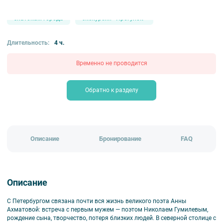
от 1550 ₽
автобусные
авторские
знатокам города
экскурсии «Прогулок»
Длительность:
4 ч.
Временно не проводится
Обратно к разделу
Описание
Бронирование
FAQ
Описание
С Петербургом связана почти вся жизнь великого поэта Анны
Ахматовой: встреча с первым мужем — поэтом Николаем Гумилевым,
рождение сына, творчество, потеря близких людей. В северной столице с