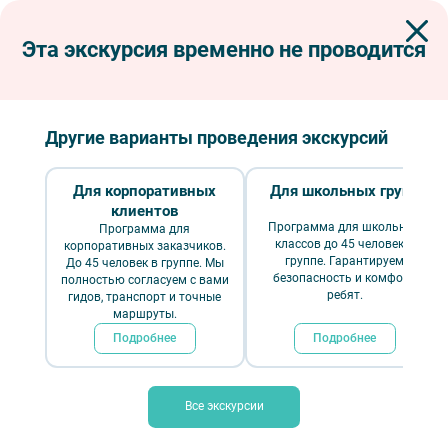
Эта экскурсия временно не проводится
Экскурсии по Петербургу
Автобусные экскурсии
Автобусные тематические
Петербург Анны Ахматовой
Петербург Анны Ахматовой
Другие варианты проведения экскурсий
Для корпоративных
Для школьных групп
клиентов
Программа для школьных
Программа для
классов до 45 человек в
корпоративных заказчиков.
группе. Гарантируем
До 45 человек в группе. Мы
безопасность и комфорт
полностью согласуем с вами
ребят.
гидов, транспорт и точные
маршруты.
Подробнее
Подробнее
Петербург Анны Ахматовой – фото №6 – Фотобанк Лори / Александр
Алексеев
Все экскурсии