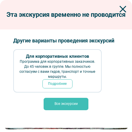
Эта экскурсия временно не проводится
Экскурсии по Петербургу
Автобусные экскурсии
Автобусные тематические
Личности – Монументы – Судьбы
Личности-Монументы-Судьбы –
Другие варианты проведения экскурсий
Автобусная экскурсия
Для корпоративных клиентов
Программа для корпоративных заказчиков.
До 45 человек в группе. Мы полностью
согласуем с вами гидов, транспорт и точные
маршруты.
Подробнее
Все экскурсии
Личности – Монументы – Судьбы — фото № 1 — Фотобанк Лори / Е. О.