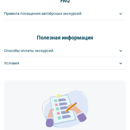
FAQ
Правила посещения автобусных экскурсий
ВНИМАНИЕ! Туроператор оставляет за собой право вносить
изменения в программу туристского продукта без уменьшения
общего объема и качества услуг. Время отъезда на экскурсии
Полезная информация
может быть изменено на более раннее или более позднее.
Важнейшим приоритетом в нашей работе является обеспечение
Способы оплаты экскурсий
вашей безопасности и комфорта в ходе проведения экскурсий и
туров. Поэтому, пожалуйста, ознакомьтесь с правилами,
Условия
Visa
соблюдение которых сделает ваш отдых приятным, комфортным
MasterCard
и безопасным.
Сбербанк
Скидка по клубной карте
1. Во время проведения автобусных экскурсий в транспорте
Наличными
Билеты выкупаются заранее
запрещается:
Обязательна предоплата
- употреблять пищу и напитки за исключением бутилированной
воды,
- употреблять алкоголь,
- перемещаться по салону во время движения автобуса,
- провозить предметы, имеющие резкий запах,
- провозить острые, колющие и режущие предметы,
- курить,
- мусорить.