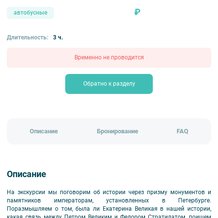
₽
автобусные
Длительность:
3 ч.
Временно не проводится
Обратно к разделу
Описание
Бронирование
FAQ
Описание
На экскурсии мы поговорим об истории через призму монументов и
памятников императорам, установленных в Петербурге.
Поразмышляем о том, была ли Екатерина Великая в нашей истории,
какая связь между Петром Великим и Федором Стратилатом, поищем