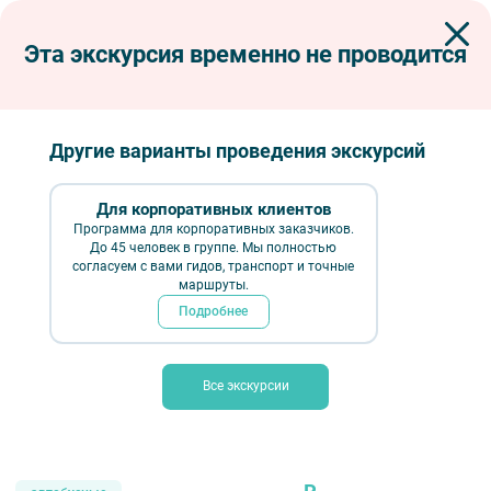
Эта экскурсия временно не проводится
Экскурсии по Петербургу
Автобусные экскурсии
Автобусные тематические
Женские обители Санкт-Петербурга
Женские обители Санкт-Петербурга
Другие варианты проведения экскурсий
Для корпоративных клиентов
Программа для корпоративных заказчиков.
До 45 человек в группе. Мы полностью
согласуем с вами гидов, транспорт и точные
маршруты.
Подробнее
Все экскурсии
Женские обители Санкт-Петербурга — фото № 6 — Фотобанк Лори /
Михаил Браво