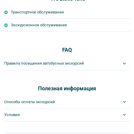
Транспортное обслуживание
Экскурсионное обслуживание
FAQ
Правила посещения автобусных экскурсий
ВНИМАНИЕ! Туроператор оставляет за собой право вносить
изменения в программу туристского продукта без уменьшения
общего объема и качества услуг. Время отъезда на экскурсии
Полезная информация
может быть изменено на более раннее или более позднее.
Важнейшим приоритетом в нашей работе является обеспечение
Способы оплаты экскурсий
вашей безопасности и комфорта в ходе проведения экскурсий и
туров. Поэтому, пожалуйста, ознакомьтесь с правилами,
Условия
Visa
соблюдение которых сделает ваш отдых приятным, комфортным
MasterCard
и безопасным.
Сбербанк
Билеты выкупаются заранее
1. Во время проведения автобусных экскурсий в транспорте
Наличными