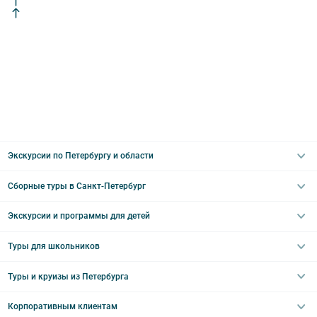
в связи с чем предусмотрена свободная рассадка во избежание
недоразумений.
9. Пожалуйста, не опаздывайте к моменту начала экскурсии.
10. Турфирма имеет право изменить программу экскурсии или
отменить экскурсию полностью в связи с неблагоприятными
погодными условиями: снегопадами, ливнями, наводнениями,
низкими или высокими температурами и прочими форс-
мажорными обстоятельствами; а также, если экскурсионная
программа отменяется по инициативе экскурсионного объекта.
В случае отмены экскурсии все денежные средства
возвращаются клиенту в полном объеме.
Экскурсии по Петербургу и области
11. Обращаем Ваше внимание, что
для групп менее 18 человек
,
представляется микроавтобус.
Сборные туры в Санкт-Петербург
12. На ряд экскурсий туроператор предоставляет в аренду
Автобусные
аудиооборудование. Ответственность за сохранность
Интерьерные
оборудования во время проведения экскурсионной программы
Экскурсии и программы для детей
Туры в Санкт-Петербург на выходные
возлагается на экскурсанта. В случае утери или порчи
Пешеходные
оборудования экскурсант обязан возместить полную стоимость
Туры в Санкт-Петербург на 2 дня
Туры для школьников
комплекта в размере 5500 руб. 00 коп.
Необычные
Классические экскурсии
Туры на 3 дня
Водные
13. Для бронирования мест на заграничные экскурсии для
Загородные экскурсии
Туры и круизы из Петербурга
Туры на 5 дней
каждого участника необходимо предоставить ФИО, дату
Школьные туры по России из Петербурга
Эрмитаж
Праздничные выезды и тематические экскурсии
рождения, серию и номер заграничного паспорта
.
Туры со свободными днями
Туры в Санкт-Петербург для школьников
Корпоративным клиентам
Ночные групповые экскурсии
Квесты/Интерактивы
Великий Новгород