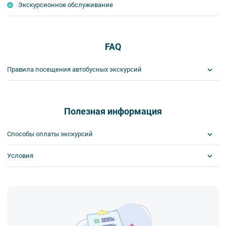
Экскурсионное обслуживание
FAQ
Правила посещения автобусных экскурсий
ВНИМАНИЕ! Туроператор оставляет за собой право вносить
изменения в программу туристского продукта без уменьшения
общего объема и качества услуг. Время отъезда на экскурсии
Полезная информация
может быть изменено на более раннее или более позднее.
Важнейшим приоритетом в нашей работе является обеспечение
Способы оплаты экскурсий
вашей безопасности и комфорта в ходе проведения экскурсий и
туров. Поэтому, пожалуйста, ознакомьтесь с правилами,
Условия
Visa
соблюдение которых сделает ваш отдых приятным, комфортным
MasterCard
и безопасным.
Сбербанк
Скидка по клубной карте
1. Во время проведения автобусных экскурсий в транспорте
Наличными
Билеты выкупаются заранее
запрещается:
- употреблять пищу и напитки за исключением бутилированной
воды,
- употреблять алкоголь,
- перемещаться по салону во время движения автобуса,