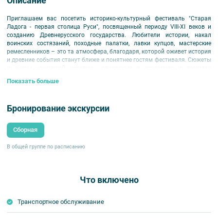
Описание
Приглашаем вас посетить историко-культурный фестиваль "Старая
Ладога - первая столица Руси", посвященный периоду VIII-XI веков и
созданию Древнерусского государства. Любители истории, накал
воинских состязаний, походные палатки, лавки купцов, мастерские
ремесленников – это та атмосфера, благодаря, которой оживет история
и древние события станут ближе и понятнее гостям фестиваля. Сюжеты
и сцены «ожившей истории», описанные в сказаниях и легендах
продемонстрируют различные стороны мирной и военной жизни.
Показать больше
Вас ждет трассовая экскурсия, осмотр лагеря участников (построение
клубов, работа развлекательных, музыкальных и торговых площадок
Бронирование экскурсии
фестиваля), показательные выступления и состязания участников
фестиваля на территории крепости Старая Ладога и свободное время
для посещения развлекательных площадок.
Сборная
В общей группе по расписанию
Что включено
Транспортное обслуживание