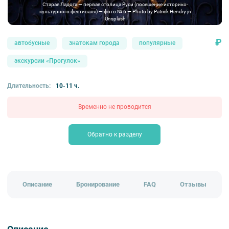
Старая Ладога — первая столица Руси (посещение историко-
культурного фестиваля) — фото № 6 — Photo by Patrick Hendry jn
Unsplash
₽
автобусные
знатокам города
популярные
экскурсии «Прогулок»
Длительность:
10-11 ч.
Временно не проводится
Обратно к разделу
Описание
Бронирование
FAQ
Отзывы