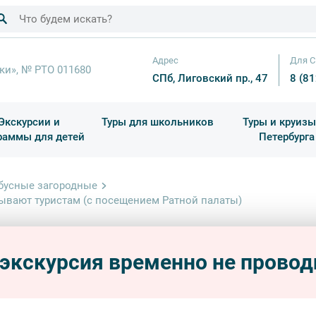
Адрес
Для С
ки», № РТО 011680
СПб, Лиговский пр., 47
8 (8
Экскурсии и
Туры для школьников
Туры и круизы
раммы для детей
Петербурга
ков
раздничные выезды и тематические экскурсии
Квесты/Интерактивы
Для 4 класса (Начальная 
Праздник окон
бусные загородные
зывают туристам (с посещением Ратной палаты)
Пушки
П
каким
 экскурсия временно не провод
посе
автобу