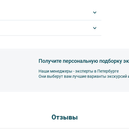
еспечение вашей безопасности и комфорта
луйста, ознакомьтесь с правилами,
комфортным и безопасным.
спорте запрещается:
ированной воды,
а,
Получите персональную подборку эк
Наши менеджеры - эксперты в Петербурге
Они выберут вам лучшие варианты экскурсий 
другу: не разговаривайте громко, не мешайте
ь от использования мобильных устройств
пристегнуть ремни безопасности и
тветственность за несоблюдение правил и
Отзывы
втобуса. В случае порчи автобусного