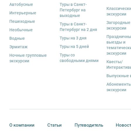
Автобусные
Туры в Санкт-
Классическ
11. Обращаем Ваше внимание, что
для групп менее 18
Петербург на
Интерьерные
экскурсии
выходные
12. На ряд экскурсий туроператор предоставляет в а
Пешеходные
Загородные
Туры в Санкт-
за сохранность оборудования во время проведения 
экскурсии
Петербург на 2 дня
Необычные
экскурсанта. В случае утери или порчи оборудования
Праздничн
Туры на 3 дня
Водные
стоимость комплекта в размере 5500 руб. 00 коп.
выезды и
Туры на 5 дней
Эрмитаж
тематическ
13. Для бронирования мест на заграничные экскурси
экскурсии
Туры со
предоставить ФИО, дату рождения, серию и номер за
Ночные групповые
свободными днями
экскурсии
Квесты/
Интерактив
Выпускные 
Абонементы
экскурсии
О компании
Статьи
Путеводитель
Новос