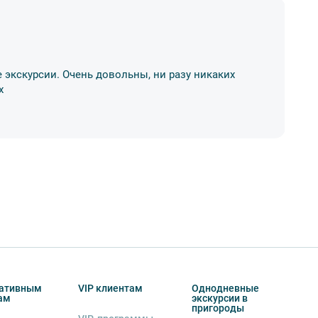
Н
 экскурсии. Очень довольны, ни разу никаких
Бр
х
ко
03
ативным
VIP клиентам
Однодневные
ам
экскурсии в
пригороды