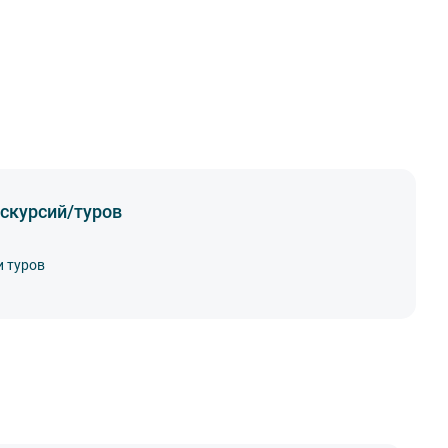
скурсий/туров
и туров