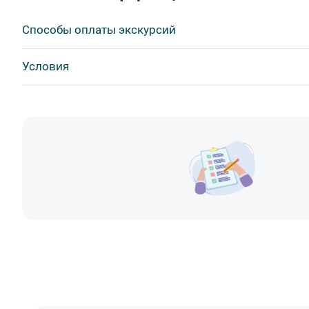
Важнейшим приоритетом в нашей работе является об
Способы оплаты экскурсий
в ходе проведения экскурсий и туров. Поэтому, пожа
соблюдение которых сделает ваш отдых приятным, 
Visa
Условия
1. Во время проведения автобусных экскурсий в тран
MasterCard
- употреблять пищу и напитки за исключением бутил
Сбербанк
- употреблять алкоголь,
Получайте билеты удаленно или в офисе
Наличными
- перемещаться по салону во время движения автобус
Оплата онлайн или в офисе
- провозить предметы, имеющие резкий запах,
Скидка по клубной карте
- провозить острые, колющие и режущие предметы,
Поддержка круглосуточно
- курить,
- мусорить.
2. Пожалуйста, будьте вежливы по отношению друг к 
другим пассажирам и, по возможности, воздержитес
во время экскурсии.
3. Перед началом движения экскурсанту необходимо 
не расстегивать их до полной остановки автобуса. О
за оплату штрафа несёт экскурсант.
4. Пожалуйста, бережно относитесь к оборудованию а