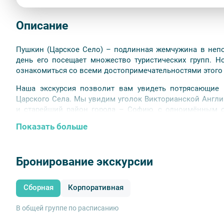
Описание
Пушкин (Царское Село) – подлинная жемчужина в непо
день его посещает множество туристических групп. 
ознакомиться со всеми достопримечательностями этого 
Наша экскурсия позволит вам увидеть потрясающие 
Царского Села. Мы увидим уголок Викторианской Англи
и старейший район города – Софию, с одноимённым с
стрелкового полка, представляющим собой копию Росто
Показать больше
в которых зрел заговор против императора Николая II;
для игр царских отпрысков; увидим личный императ
трассу» России.
Бронирование экскурсии
В программе также посещение первого в нашей стране 
бывшего Императорского гаража и многое другое.
Сборная
Корпоративная
Внимание!
Просим иметь при себе документы, подтверж
В общей группе по расписанию