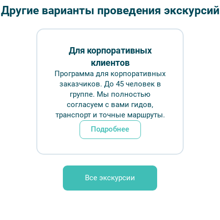
Другие варианты проведения экскурсий
экскурс
Длительн
Для корпоративных
клиентов
₽
Программа для корпоративных
заказчиков. До 45 человек в
группе. Мы полностью
Врем
согласуем с вами гидов,
транспорт и точные маршруты.
Обр
Подробнее
показывают туристам (с посещением Ратной
Лори / Алина Сбитнева
Все экскурсии
FAQ
Отзывы