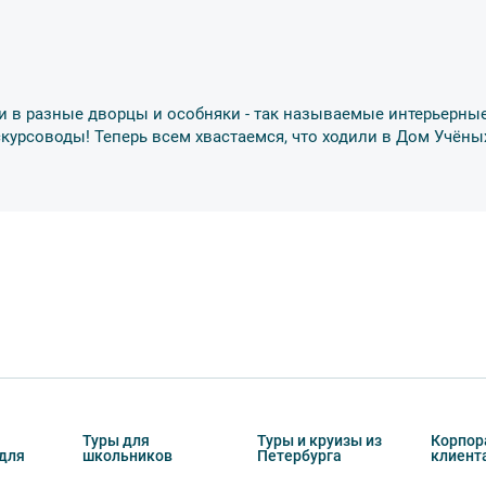
несёт экскурсант.
ов экскурсии несёт взрослый
бенку правила поведения на экскурсии.
и в разные дворцы и особняки - так называемые интерьерные
о возрастное ограничение
6+
. Данное
скурсоводы! Теперь всем хвастаемся, что ходили в Дом Учёны
тельно в сопровождении взрослых.
обусов, в связи с чем предусмотрена
курсии.
урсии или отменить экскурсию полностью
снегопадами, ливнями, наводнениями,
рс-мажорными обстоятельствами; а также,
Туры для
Туры и круизы из
Корпор
для
школьников
Петербурга
клиент
тиве экскурсионного объекта. В случае
ются клиенту в полном объеме.