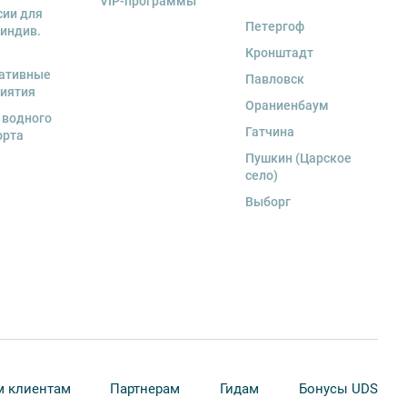
VIP-программы
сии для
Петергоф
 индив.
Кронштадт
ативные
Павловск
иятия
Ораниенбаум
 водного
Гатчина
орта
Пушкин (Царское
село)
Выборг
 клиентам
Партнерам
Гидам
Бонусы UDS