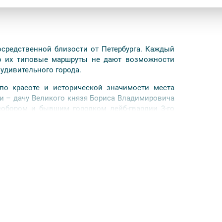
средственной близости от Петербурга. Каждый
Но их типовые маршруты не дают возможности
удивительного города.
по красоте и исторической значимости места
и – дачу Великого князя Бориса Владимировича
обором и бывшим городком лейб-гвардии 3-го
вского Кремля; увидим дворцы великих князей,
 посмотрим на «детские площадки», сооружённые
орский вокзал и первую «правительственную
музея Первой мировой войны (Ратная палата) ,
дающие льготу.