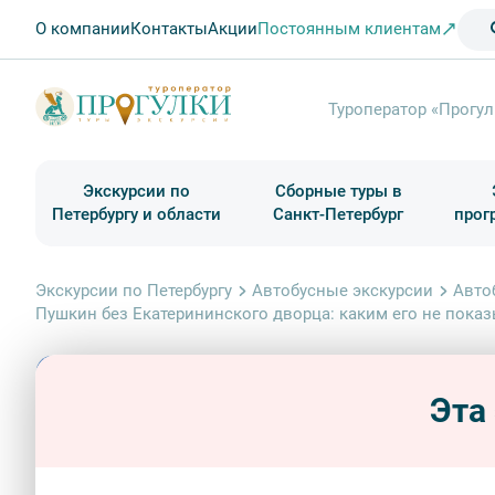
О компании
Контакты
Акции
Постоянным клиентам
Туроператор «Прогул
Экскурсии по
Сборные туры в
Петербургу и области
Санкт-Петербург
прог
Туры в Санкт-Петербург на выходные
Классические экскурсии
Школьные туры по России из Петербурга
Экскурсии для групп и индив. гостей
Загородные экскурсии
Музеи и общественные учреждения
Туры в Санкт-Петербург на 2 дня
Туры в Санкт-Петербург для школьни
П
Экскурсии по Петербургу
Автобусные экскурсии
Авто
Пушкин без Екатерининского дворца: каким его не пока
Эта