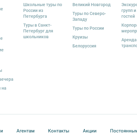
Школьные туры по
Великий Новгород
Экскур
ие
 человек
, представляется микроавтобус.
России из
групп и
Туры по Северо-
Петербурга
гостей
Западу
ренду аудиооборудование. Ответственность
Туры в Санкт-
Корпор
экскурсионной программы возлагается на
Туры по России
Петербург для
меропр
 экскурсант обязан возместить полную
школьников
Круизы
ые
Аренда
трансп
Белоруссия
ие
и для каждого участника необходимо
граничного паспорта
.
ы
вечера
 на
ти
Агентам
Контакты
Акции
Постоянным