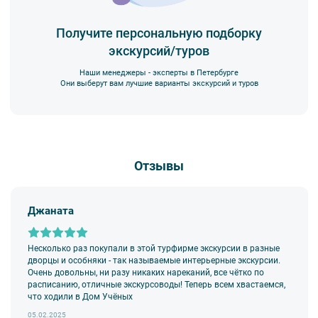
2. Пожалуйста, будьте вежливы по отношению друг к другу:
не разговаривайте громко, не мешайте другим пассажирам и, по
Получите персональную подборку
возможности, воздержитесь от использования мобильных
экскурсий/туров
устройств во время экскурсии.
3. Перед началом движения экскурсанту необходимо
Наши менеджеры - эксперты в Петербурге
пристегнуть ремни безопасности и не расстегивать их до полной
Они выберут вам лучшие варианты экскурсий и туров
остановки автобуса. Ответственность за несоблюдение правил
и за оплату штрафа несёт экскурсант.
4. Пожалуйста, бережно относитесь к оборудованию автобуса.
В случае порчи автобусного оборудования материальную
ответственность за неё несёт экскурсант.
Отзывы
5. Ответственность за несовершеннолетних участников
экскурсии несёт взрослый сопровождающий. Пожалуйста,
заранее объясните ребенку правила поведения на экскурсии.
Джаната
6. В авторских автобусных экскурсиях предусмотрено
возрастное ограничение
6+
. Данное ограничение
не распространяется на:
Несколько раз покупали в этой турфирме экскурсии в разные
—
классические обзорные экскурсии
,
дворцы и особняки - так называемые интерьерные экскурсии.
—
загородные автобусные экскурсии
,
Очень довольны, ни разу никаких нареканий, все чётко по
—
тематические автобусные экскурсии
.
расписанию, отличные экскурсоводы! Теперь всем хвастаемся,
что ходили в Дом Учёных
7.
Дети до 18 лет
допускаются на экскурсии исключительно в
сопровождении взрослых.
05.02.2025