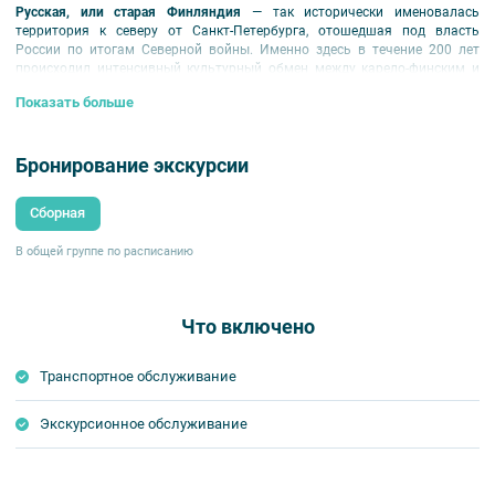
Русская, или старая Финляндия
— так исторически именовалась
территория к северу от Санкт-Петербурга, отошедшая под власть
России по итогам Северной войны. Именно здесь в течение 200 лет
происходил интенсивный культурный обмен между карело-финским и
русским населением, а патриархальный уклад дальних хуторов
Показать больше
соседствовал с
роскошными усадьбами петербургской знати
.
Во время экскурсии по Карельскому перешейку вы посетите памятники
Русской Финляндии, которые чудом уцелели в период советско-финской
Бронирование экскурсии
и Великой Отечественной войны, сможете представить, каким был этот
край в период своего расцвета в начале XX века, узнаете о переменах,
Сборная
произошедших после революции, когда российского двуглавого орла в
этих местах сменил финский лев.
В общей группе по расписанию
Внимание!
Туристу необходимо иметь с собой полис обязательного
медицинского страхования (ОМС).
Что включено
Транспортное обслуживание
Экскурсионное обслуживание