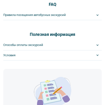
FAQ
Правила посещения автобусных экскурсий
ВНИМАНИЕ! Туроператор оставляет за собой право вносить
изменения в программу туристского продукта без уменьшения
общего объема и качества услуг. Время отъезда на экскурсии
Полезная информация
может быть изменено на более раннее или более позднее.
Важнейшим приоритетом в нашей работе является обеспечение
Способы оплаты экскурсий
вашей безопасности и комфорта в ходе проведения экскурсий и
туров. Поэтому, пожалуйста, ознакомьтесь с правилами,
Условия
Visa
соблюдение которых сделает ваш отдых приятным, комфортным
MasterCard
и безопасным.
Сбербанк
Билеты выкупаются заранее
1. Во время проведения автобусных экскурсий в транспорте
Наличными
запрещается:
- употреблять пищу и напитки за исключением бутилированной
воды,
- употреблять алкоголь,
- перемещаться по салону во время движения автобуса,
- провозить предметы, имеющие резкий запах,
- провозить острые, колющие и режущие предметы,
- курить,
- мусорить.