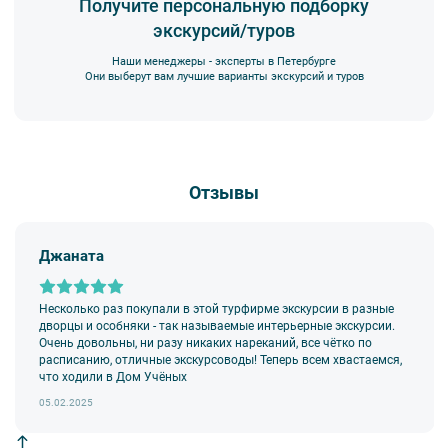
Получите персональную подборку
возможности, воздержитесь от использования мобильных
экскурсий/туров
устройств во время экскурсии.
3. Перед началом движения экскурсанту необходимо
Наши менеджеры - эксперты в Петербурге
пристегнуть ремни безопасности и не расстегивать их до полной
Они выберут вам лучшие варианты экскурсий и туров
остановки автобуса. Ответственность за несоблюдение правил
и за оплату штрафа несёт экскурсант.
4. Пожалуйста, бережно относитесь к оборудованию автобуса.
В случае порчи автобусного оборудования материальную
ответственность за неё несёт экскурсант.
Отзывы
5. Ответственность за несовершеннолетних участников
экскурсии несёт взрослый сопровождающий. Пожалуйста,
заранее объясните ребенку правила поведения на экскурсии.
Джаната
6. В авторских автобусных экскурсиях предусмотрено
возрастное ограничение
6+
. Данное ограничение
не распространяется на:
Несколько раз покупали в этой турфирме экскурсии в разные
—
классические обзорные экскурсии
,
дворцы и особняки - так называемые интерьерные экскурсии.
—
загородные автобусные экскурсии
,
Очень довольны, ни разу никаких нареканий, все чётко по
—
тематические автобусные экскурсии
.
расписанию, отличные экскурсоводы! Теперь всем хвастаемся,
что ходили в Дом Учёных
7.
Дети до 18 лет
допускаются на экскурсии исключительно в
сопровождении взрослых.
05.02.2025
8. На экскурсиях используются различные модели автобусов,
в связи с чем предусмотрена свободная рассадка во избежание