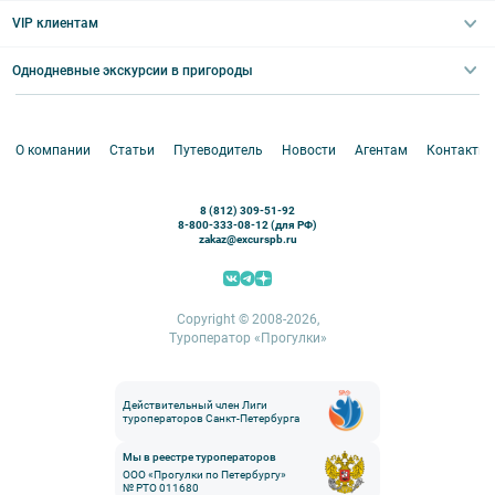
Выпускные вечера
Туры по Северо-Западу
VIP клиентам
Экскурсии для групп и индив. гостей
Абонементы на экскурсии
Туры по России
Корпоративные мероприятия
Однодневные экскурсии в пригороды
Круизы
VIP-программы
Аренда водного транспорта
Белоруссия
Петергоф
О компании
Статьи
Путеводитель
Новости
Агентам
Контакты
Кронштадт
Павловск
8 (812) 309-51-92
Ораниенбаум
8-800-333-08-12 (для РФ)
zakaz@excurspb.ru
Гатчина
Пушкин (Царское село)
Выборг
Copyright © 2008-2026,
Туроператор «Прогулки»
Действительный член Лиги
туроператоров Санкт-Петербурга
Мы в реестре туроператоров
ООО «Прогулки по Петербургу»
№ РТО 011680