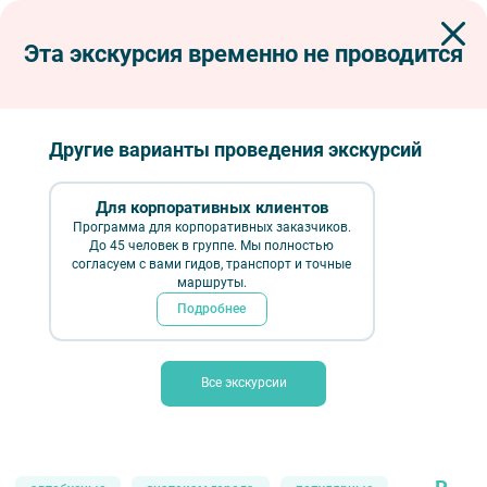
Эта экскурсия временно не проводится
Экскурсии по Петербургу
Автобусные экскурсии
Автобусные загородные
Крепости Ингерманландии
Крепости Ингерманландии
Другие варианты проведения экскурсий
Для корпоративных клиентов
Программа для корпоративных заказчиков.
До 45 человек в группе. Мы полностью
согласуем с вами гидов, транспорт и точные
маршруты.
Подробнее
Все экскурсии
Крепости Ингерманландии – фото №5 – Фотобанк Лори / Галина
Ермолаева