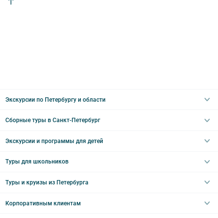
Экскурсии по Петербургу и области
Сборные туры в Санкт-Петербург
Автобусные
Интерьерные
Экскурсии и программы для детей
Туры в Санкт-Петербург на выходные
Пешеходные
Туры в Санкт-Петербург на 2 дня
Туры для школьников
Необычные
Классические экскурсии
Туры на 3 дня
Водные
Загородные экскурсии
Туры и круизы из Петербурга
Туры на 5 дней
Школьные туры по России из Петербурга
Эрмитаж
Праздничные выезды и тематические экскурсии
Туры со свободными днями
Туры в Санкт-Петербург для школьников
Корпоративным клиентам
Ночные групповые экскурсии
Квесты/Интерактивы
Великий Новгород