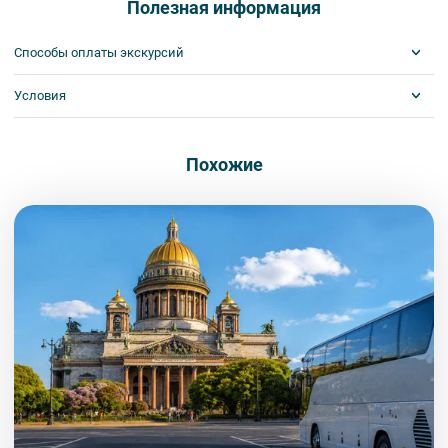
Если до начала экскурсии 6 дней, либо это последние свободные
Полезная информация
соблюдение которых сделает ваш отдых приятным, комфортным
У вас есть 2 способа сделать это:
места — 24 часа.
1. На интерьерных экскурсиях запрещается употреблять пищу
2. Для групп туристов (от 4 человек) более чем за 3 суток
и безопасным.
и напитки за исключением бутилированной воды, категорически
штрафные санкции не применяются. На отдельные экскурсии
1) Удалённо, через различные системы оплат.
Способы оплаты экскурсий
запрещается употреблять алкоголь.
1. Во время проведения автобусных экскурсий в транспорте
сроки аннуляции могут отличаться и прописываются в
2) Подъехать заранее к нам в офис и оплатить наличными или
запрещается:
описании экскурсии.
2. Пожалуйста, будьте вежливы по отношению друг к другу:
по картам VISA, Mastercard, МИР. Наш офис находится в центре
- употреблять пищу и напитки за исключением бутилированной
Условия
Visa
не разговаривайте громко, не мешайте другим пассажирам и, по
Петербурга рядом с Московским вокзалом. Информация о том,
воды,
MasterCard
возможности, воздержитесь от использования мобильных
как нас найти, доступна
по ссылке
.
- употреблять алкоголь,
Сбербанк
устройств во время экскурсии.
Получайте билеты удаленно или в офисе
- перемещаться по салону во время движения автобуса,
Наличными
Внимание! Наличие мест на экскурсию подтверждается только
Оплата онлайн или в офисе
- провозить предметы, имеющие резкий запах,
Похожие
3. Соблюдайте правила посещения музеев.
специалистом компании. На все предложения туроператора
- провозить острые, колющие и режущие предметы,
действует правило предварительной оплаты в течение 3-5 дней
4. Пожалуйста, бережно относитесь к экскурсионному
- курить,
с момента бронирования в зависимости от даты начала
оборудованию, предоставляемому туроператором. В случае
- мусорить.
экскурсии или тура. Уточняйте у специалистов.
порчи оборудования материальную ответственность за неё
2. Пожалуйста, будьте вежливы по отношению друг к другу:
несёт экскурсант.
не разговаривайте громко, не мешайте другим пассажирам и, по
5. Ответственность за несовершеннолетних участников
возможности, воздержитесь от использования мобильных
экскурсии несёт взрослый сопровождающий. Пожалуйста,
устройств во время экскурсии.
заранее объясните ребенку правила поведения на экскурсии.
3. Перед началом движения экскурсанту необходимо
6. В авторских интерьерных экскурсиях предусмотрено
пристегнуть ремни безопасности и не расстегивать их до полной
возрастное ограничение 6+.
остановки автобуса. Ответственность за несоблюдение правил
Вы также можете ближе познакомиться с нами
в разделе “О
и за оплату штрафа несёт экскурсант.
компании”.
7. Пожалуйста, не опаздывайте к моменту начала экскурсии.
4. Пожалуйста, бережно относитесь к оборудованию автобуса.
8. Турфирма имеет право изменить программу экскурсии или
В случае порчи автобусного оборудования материальную
отменить экскурсию полностью в связи с неблагоприятными
ответственность за неё несёт экскурсант.
погодными условиями: снегопадами, ливнями, наводнениями,