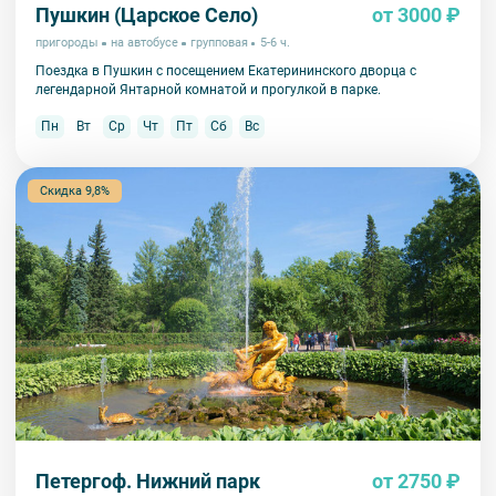
возвращаются клиенту в полном объеме.
Пушкин (Царское Село)
от 3000 ₽
11. Обращаем Ваше внимание, что
для групп менее 18 человек
,
пригороды
на автобусе
групповая
5-6 ч.
представляется микроавтобус.
Поездка в Пушкин с посещением Екатерининского дворца с
12. На ряд экскурсий туроператор предоставляет в аренду
легендарной Янтарной комнатой и прогулкой в парке.
аудиооборудование. Ответственность за сохранность
оборудования во время проведения экскурсионной программы
Пн
Вт
Ср
Чт
Пт
Сб
Вс
возлагается на экскурсанта. В случае утери или порчи
оборудования экскурсант обязан возместить полную стоимость
комплекта в размере 5500 руб. 00 коп.
Скидка 9,8%
13. Для бронирования мест на заграничные экскурсии для
каждого участника необходимо предоставить ФИО, дату
рождения, серию и номер заграничного паспорта
.
Петергоф. Нижний парк
от 2750 ₽