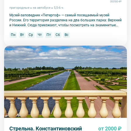
3050 ₽
пригородные
на автобусе
5,5-6 ч.
Музей-заповедник «Петергоф» — самый посещаемый музей
России. Его территория разделена на два больших парка: Верхний
и Нижний. Сюда приезжают, чтобы посмотреть на знаменитые
фонтаны, их здесь больше 150!
Пн
Вт
Ср
Чт
Пт
Сб
Вс
Стрельна. Константиновский
от 2000 ₽