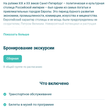
На рубеже XIX и XX веков Санкт-Петербург – политическая и культурная
столица Российской империи – был одним из самых богатых и
привлекательных городов Европы. Это период бурного развития
экономики, промышленности, коммерции, искусства и меценатства.
Европейский характер столицы и ее мощь были предопределены ее
создателем, Петром Великим. Невероятный потенциал и растущая
слава Северной столицы влекли сюда одаренных ученых,
предпринимателей и художников. Среди них был и Карл Фаберже –
Показать больше
прославленный ювелир, чье имя ознаменовало целую эпоху.
Гости узнают, почему именно Санкт-Петербург стал тем городом, в
Бронирование экскурсии
котором была создана фирма Фаберже, завоевавшая мировое
признание и славу, а также многие другие ювелирные фирмы,
выполнявшие бесчисленные заказы представителей столичной элиты.
Сборная
В ходе экскурсии гости смогут полюбоваться классическими видами
Санкт-Петербурга и погрузиться в атмосферу города конца XIX –
В общей группе по расписанию
начала ХХ веков, Золотого века имперской столицы.
Помимо этого, программа экскурсии включает в себя прогулку по
Большой Морской улице – «улице ювелиров», когда-то изобилующей
Что включено
дорогими магазинами и домами. Именно здесь жил и трудился Карл
Фаберже, его мастера и конкурирующие ювелиры.
Транспортное обслуживание
В заключительной части программы – посещение Музея Фаберже,
собравшего самую крупную экспозицию ювелирных произведений
Билеты в музей по программе
знаменитой фирмы. В коллекции музея есть и известные на весь мир