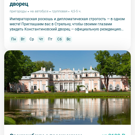
дворец
пригороды
на автобусе
групповая
4,5-5 ч.
Императорская роскошь и дипломатическая строгость — в одном
месте! Приглашаем вас в Стрельну, чтобы своими глазами
увидеть Константиновский дворец — официальную резиденцию
президента России и уникальный памятник архитектуры.
Пн
Вт
Ср
Чт
Пт
Сб
Вс