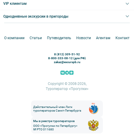
Выпускные вечера
Туры по Северо-Западу
VIP клиентам
Экскурсии для групп и индив. гостей
Абонементы на экскурсии
Туры по России
Корпоративные мероприятия
Однодневные экскурсии в пригороды
Круизы
VIP-программы
Аренда водного транспорта
Белоруссия
Петергоф
О компании
Статьи
Путеводитель
Новости
Агентам
Контакты
Кронштадт
Павловск
8 (812) 309-51-92
Ораниенбаум
8-800-333-08-12 (для РФ)
zakaz@excurspb.ru
Гатчина
Пушкин (Царское село)
Выборг
Copyright © 2008-2026,
Туроператор «Прогулки»
Действительный член Лиги
туроператоров Санкт-Петербурга
Мы в реестре туроператоров
ООО «Прогулки по Петербургу»
№ РТО 011680