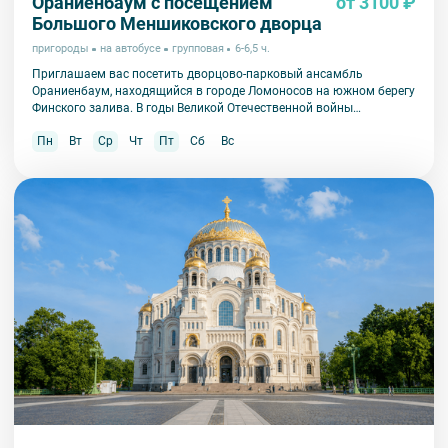
Ораниенбаум с посещением
от 3100 ₽
Большого Меншиковского дворца
пригороды
на автобусе
групповая
6-6,5 ч.
Приглашаем вас посетить дворцово-парковый ансамбль
Ораниенбаум, находящийся в городе Ломоносов на южном берегу
Финского залива. В годы Великой Отечественной войны
Ораниенбаум пострадал в значительно меньшей степени, чем
Пн
Вт
Ср
Чт
Пт
Сб
Вс
другие пригороды Петербурга и сохранил свою историческую
подлинность.