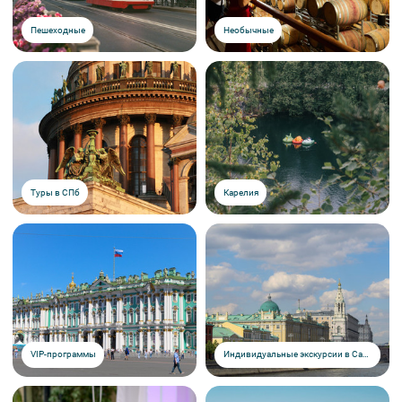
Пешеходные
Необычные
Туры в СПб
Карелия
VIP-программы
Индивидуальные экскурсии в Санкт-Петербурге