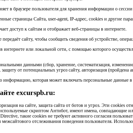
яет в браузере пользователя для хранения информации о сессии
нные страницы Сайта, user-agent, IP-адрес, cookies и другие пар
ает доступ к сайтам и отображает веб-страницы в интернете.
е передаёт сайту, чтобы сообщить сведения об устройстве, опера
в интернете или локальной сети, с помощью которого осуществ
ональными данными (сбор, хранение, систематизация, изменение,
, защиту от потенциальных угроз сайту, авторизация (пройдена а
 информацию, которая может включать персональные данные в ц
йте excurspb.ru:
оризация на сайте, защита сайта от ботов и угроз. Эти cookies 
e, используемые скриптом Антибот, имеют имена, совпадающие 
irective, такие cookies не требуют активного согласия пользоват
 межсайтового отслеживания поведения пользователя. Использов