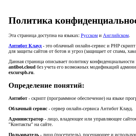
Политика конфиденциальнос
Эта страница доступна на языках:
Русском
и
Английском
.
Антибот Клауд
- это облачный онлайн-сервис и PHP скрип
для защиты сайтов от ботов и угроз (защищает от спама, ха
Данная страница описывает политику конфиденциальности и
antibot.cloud
без учета его возможных модификаций админи
excurspb.ru
.
Определение понятий:
Антибот
- скрипт (программное обеспечение) на языке про
Облачный сервис
- сервер онлайн-сервиса Антибот Клауд.
Администратор
- лицо, владеющее или управляющее сайт
"Контакты" на сайте.
Пользователь
- лицо (посетитель), посещающее и использу