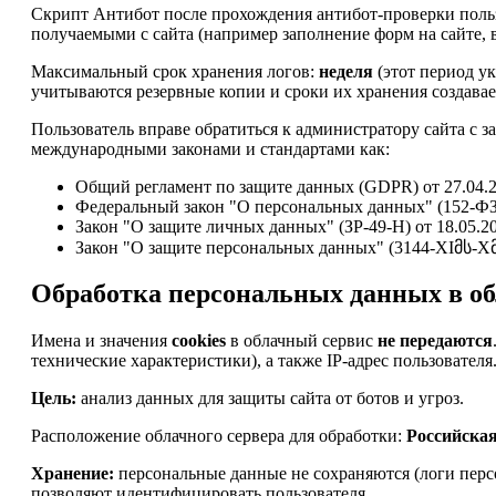
Скрипт Антибот после прохождения антибот-проверки пользо
получаемыми с сайта (например заполнение форм на сайте, в
Максимальный срок хранения логов:
неделя
(этот период ук
учитываются резервные копии и сроки их хранения создавае
Пользователь вправе обратиться к администратору сайта с з
международными законами и стандартами как:
Общий регламент по защите данных (GDPR) от 27.04.2
Федеральный закон "О персональных данных" (152-ФЗ)
Закон "О защите личных данных" (ЗР-49-Н) от 18.05.2
Закон "О защите персональных данных" (3144-XIმს-Xმპ)
Обработка персональных данных в об
Имена и значения
cookies
в облачный сервис
не передаются
технические характеристики), а также IP-адрес пользователя
Цель:
анализ данных для защиты сайта от ботов и угроз.
Расположение облачного сервера для обработки:
Российска
Хранение:
персональные данные не сохраняются (логи персо
позволяют идентифицировать пользователя.