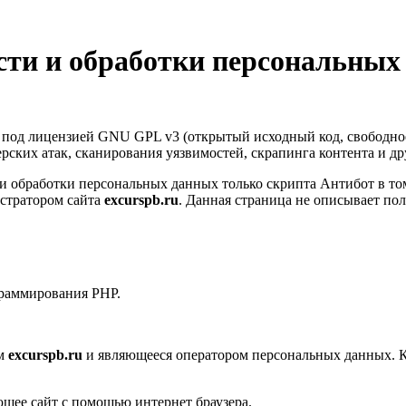
ти и обработки персональных
т под лицензией GNU GPL v3 (открытый исходный код, свободно
керских атак, сканирования уязвимостей, скрапинга контента и д
 обработки персональных данных только скрипта Антибот в том
стратором сайта
excurspb.ru
. Данная страница не описывает по
граммирования PHP.
ом
excurspb.ru
и являющееся оператором персональных данных. К
ющее сайт с помощью интернет браузера.