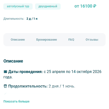
от 16100 ₽
автобусный тур
двухдневный
Длительность:
2 д / 1 н
Описание
Бронирование
FAQ
Отзывы
Описание
📅
Даты проведения:
с 25 апреля по 14 октября 2026
года.
⏰
Продолжительность:
2 дня / 1 ночь.
Показать больше
✨ Преимущества и особенности тура