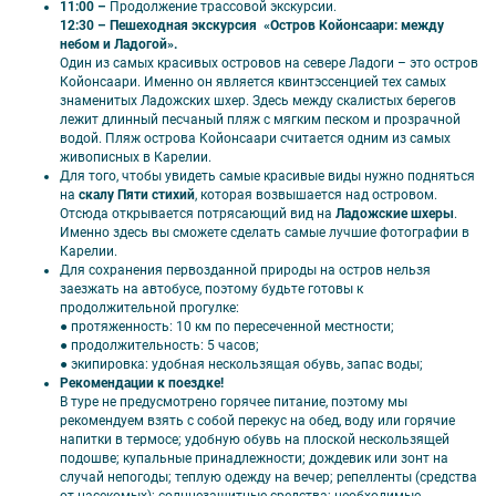
оживают кинокадры и сказки»;
11:00 –
Продолжение трассовой экскурсии.
● Трансфер на комфортабельном автобусе (вместимость
12:30 – Пешеходная экскурсия «Остров Койонсаари: между
автобуса зависит от набора группы);
небом и Ладогой».
●
Работа профессиональных гидов на протяжении всего тура;
Один из самых красивых островов на севере Ладоги – это остров
●
Проживание в отеле (1 ночь);
Койонсаари. Именно он является квинтэссенцией тех самых
●
Завтрак в отеле;
знаменитых Ладожских шхер. Здесь между скалистых берегов
●
Остановка у Рускеальских водопадов Ахинкоски;
лежит длинный песчаный пляж с мягким песком и прозрачной
●
Свободное время в Горном парке «Рускеала»;
водой. Пляж острова Койонсаари считается одним из самых
●
Посещение фирменного магазина форелевого хозяйства.
живописных в Карелии.
Для того, чтобы увидеть самые красивые виды нужно подняться
на
скалу Пяти стихий
, которая возвышается над островом.
Отсюда открывается потрясающий вид на
Ладожские шхеры
.
Именно здесь вы сможете сделать самые лучшие фотографии в
Карелии.
💰 Оплачивается дополнительно
Для сохранения первозданной природы на остров нельзя
заезжать на автобусе, поэтому будьте готовы к
Экологическая тропа у водопадов
продолжительной прогулке:
Ахвенкоски: полный билет — 500 руб./чел.;
●
протяженность: 10 км по пересеченной местности;
●
продолжительность: 5 часов;
дети до 7 лет — бесплатно; дети от 7 до 14
●
экипировка: удобная нескользящая обувь, запас воды;
лет, студенты (очн.), лица, имеющие
Рекомендации к поездке!
регистрацию в РК, пенсионеры — 400 руб./
В туре не предусмотрено горячее питание, поэтому мы
рекомендуем взять с собой перекус на обед, воду или горячие
чел.
напитки в термосе; удобную обувь на плоской нескользящей
Комплексные обеды в туре: 800-1000 руб./
подошве; купальные принадлежности; дождевик или зонт на
взр.
случай непогоды; теплую одежду на вечер; репелленты (средства