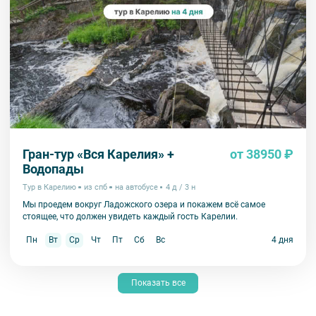
Гран-тур «Вся Карелия» +
от 38950 ₽
Водопады
Тур в Карелию
из спб
на автобусе
4 д / 3 н
Мы проедем вокруг Ладожского озера и покажем всё самое
стоящее, что должен увидеть каждый гость Карелии.
Пн
Вт
Ср
Чт
Пт
Сб
Вс
4 дня
Показать все