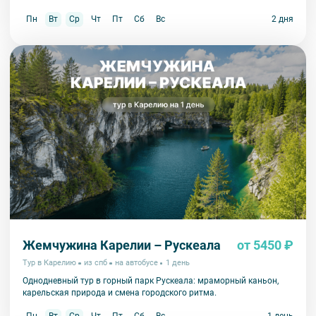
парк Рускеала и Валаам.
Вторая остановка:
23:30 – ст. м. «Площадь Восстания».
Пн
Вт
Ср
Чт
Пт
Сб
Вс
2 дня
Жемчужина Карелии – Рускеала
от 5450 ₽
Тур в Карелию
из спб
на автобусе
1 день
Однодневный тур в горный парк Рускеала: мраморный каньон,
карельская природа и смена городского ритма.