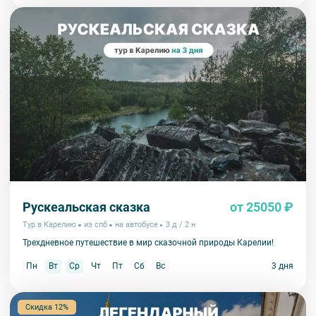
Рускеальская сказка
от 25050 ₽
Тур в Карелию
из спб
на автобусе
3 д / 2 н
Трехдневное путешествие в мир сказочной природы Карелии!
Пн
Вт
Ср
Чт
Пт
Сб
Вс
3 дня
Скидка 12%