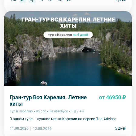
Пн
Вт
Ср
Чт
Пт
Сб
Вс
1 день
Гран-тур Вся Карелия. Летние
от 46950 ₽
хиты
Тур в Карелию
из спб
на автобусе
5 д / 4 н
В одном туре — лучшие места Карелии по версии Trip Advisor.
11.08.2026
5 дней
12.08.2026