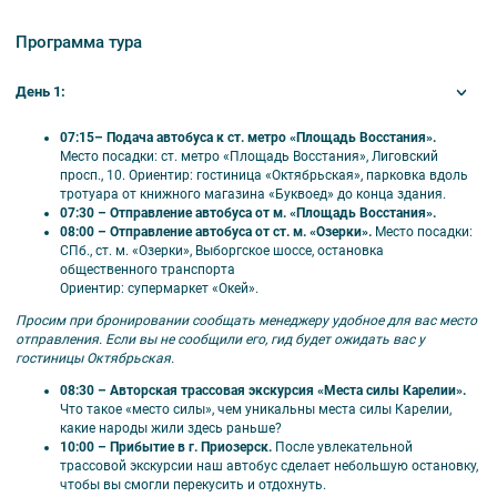
Оригинальные авторские экскурсии по
природным объектам Карелии с посещением
Программа тура
мест исполнения желаний;
Проживание в отеле на берегу Ладоги!;
День 1:
В расписании предусмотрено время для
поездки на ретропоезде.
07:15– Подача автобуса к ст. метро «Площадь Восстания».
Место посадки: ст. метро «Площадь Восстания», Лиговский
просп., 10. Ориентир: гостиница «Октябрьская», парковка вдоль
тротуара от книжного магазина «Буквоед» до конца здания.
07:30 – Отправление автобуса от м. «Площадь Восстания».
08:00 –
Отправление автобуса от ст. м. «Озерки».
Место посадки:
СПб., ст. м. «Озерки», Выборгское шоссе, остановка
🎟️ В стоимость входит
общественного транспорта
Ориентир: супермаркет «Окей».
●
Входные билеты в горный парк «Рускеала»;
●
Экскурсия по горному парку «Рускеала» с аттестованным
Просим при бронировании сообщать менеджеру удобное для вас место
местным гидом;
отправления. Если вы не сообщили его, гид будет ожидать вас у
●
Авторская трассовая экскурсия «Места силы Карелии»;
гостиницы Октябрьская.
●
Пешеходная экскурсия «Остров Койонсаари: между небом и
Ладогой»;
08:30 – Авторская трассовая экскурсия «Места силы Карелии».
●
Автобусная трассовая экскурсия «Путешествие в сердце
Что такое «место силы», чем уникальны места силы Карелии,
Карелии»;
какие народы жили здесь раньше?
●
Автобусная трассовая экскурсия «Сортавала: город двух
10:00 – Прибытие в г. Приозерск.
После увлекательной
имен и трех культур»;
трассовой экскурсии наш автобус сделает небольшую остановку,
●
Автобусная трассовая экскурсия «Водопады Ахинкоски: где
чтобы вы смогли перекусить и отдохнуть.