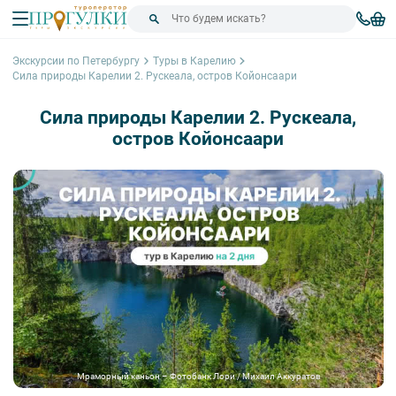
Экскурсии по Петербургу
Туры в Карелию
Сила природы Карелии 2. Рускеала, остров Койонсаари
Сила природы Карелии 2. Рускеала,
остров Койонсаари
Мраморный каньон – Фотобанк Лори / Михаил Аккуратoв